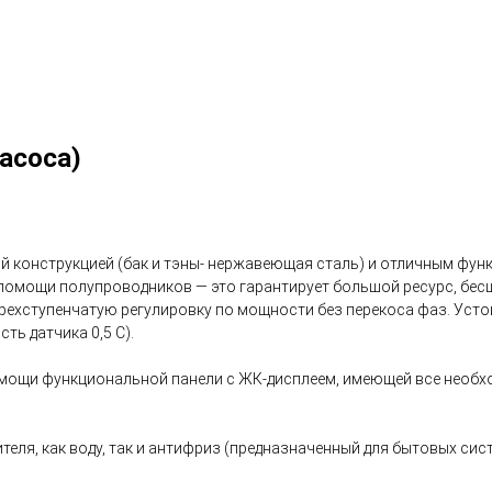
асоса)
 конструкцией (бак и тэны- нержавеющая сталь) и отличным фун
 помощи полупроводников — это гарантирует большой ресурс, бес
ехступенчатую регулировку по мощности без перекоса фаз. Уст
ть датчика 0,5 С).
мощи функциональной панели с ЖК-дисплеем, имеющей все необхо
еля, как воду, так и антифриз (предназначенный для бытовых сис