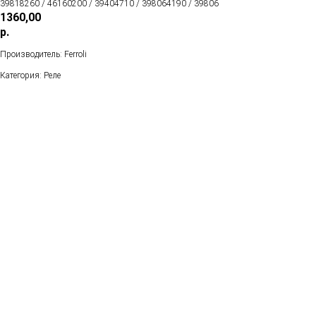
39818260 / 46160200 / 39404710 / 398064190 / 39806
1360,00
р.
Производитель: Ferroli
Категория: Реле