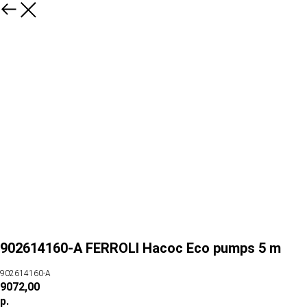
902614160-А FERROLI Насос Eco pumps 5 m
902614160-А
9072,00
р.