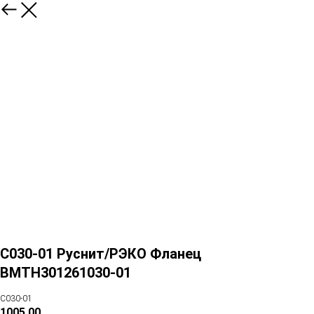
С030-01 Руснит/РЭКО Фланец
ВМТН301261030-01
С030-01
1005,00