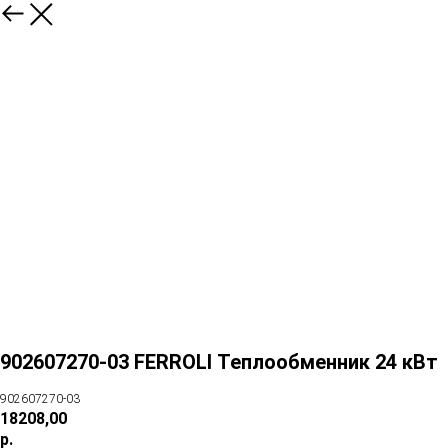
902607270-03 FERROLI Теплообменник 24 кВт
902607270-03
18208,00
р.