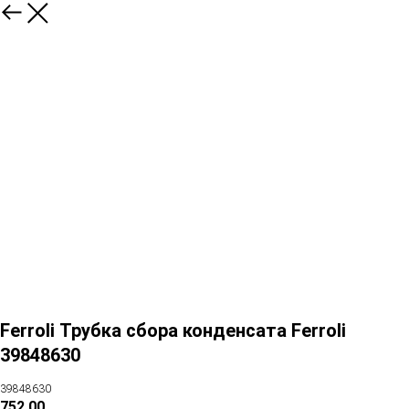
Ferroli Трубка сбора конденсата Ferroli
39848630
39848630
752,00